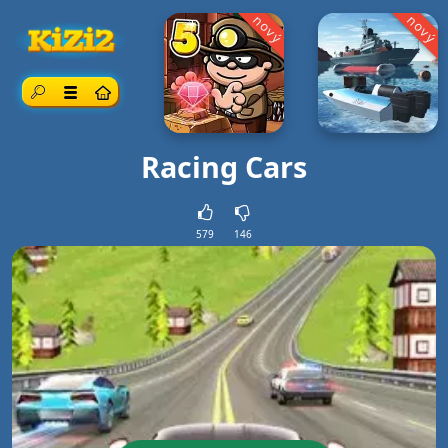
nový
nový
Vyhledávání
Menu
Racing Cars
579
146