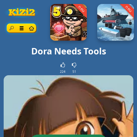
neu
neu
Suche
Speisekarte
Dora Needs Tools
224
51