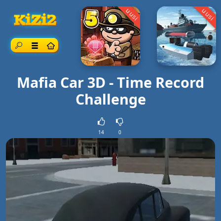
uusi
uusi
Etsi
Valikko
Mafia Car 3D - Time Record
Challenge
14
0