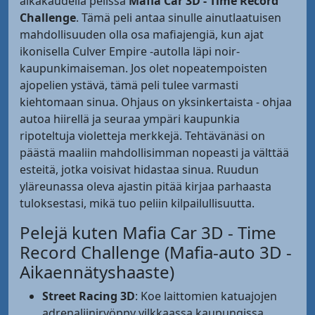
aikakaudella pelissä
Mafia Car 3D - Time Record
Challenge
. Tämä peli antaa sinulle ainutlaatuisen
mahdollisuuden olla osa mafiajengiä, kun ajat
ikonisella Culver Empire -autolla läpi noir-
kaupunkimaiseman. Jos olet nopeatempoisten
ajopelien ystävä, tämä peli tulee varmasti
kiehtomaan sinua. Ohjaus on yksinkertaista - ohjaa
autoa hiirellä ja seuraa ympäri kaupunkia
ripoteltuja violetteja merkkejä. Tehtävänäsi on
päästä maaliin mahdollisimman nopeasti ja välttää
esteitä, jotka voisivat hidastaa sinua. Ruudun
yläreunassa oleva ajastin pitää kirjaa parhaasta
tuloksestasi, mikä tuo peliin kilpailullisuutta.
Pelejä kuten Mafia Car 3D - Time
Record Challenge (Mafia-auto 3D -
Aikaennätyshaaste)
Street Racing 3D
: Koe laittomien katuajojen
adrenaliiniryöppy vilkkaassa kaupungissa.