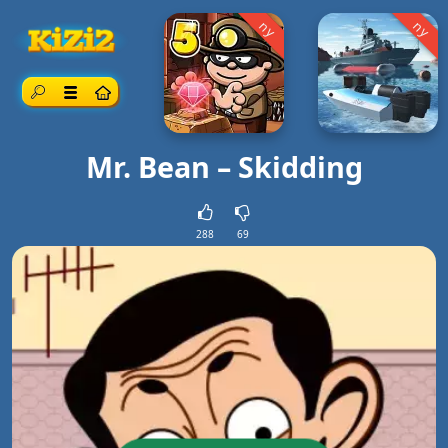
ny
ny
Søk
Meny
Mr. Bean – Skidding
288
69