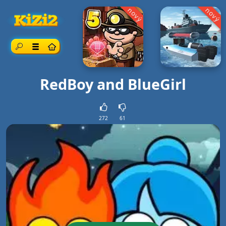
nový
nový
Vyhľadávanie
Ponuka
RedBoy and BlueGirl
272
61