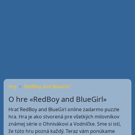
Hry
RedBoy and BlueGirl
O hre «RedBoy and BlueGirl»
Hrať RedBoy and BlueGirl online zadarmo puzzle
hra. Hra je ako stvorená pre všetkých milovníkov
známej série o Ohnivákovi a Vodníčke. Sme si istí,
že túto hru pozná každý. Teraz vám ponúkame