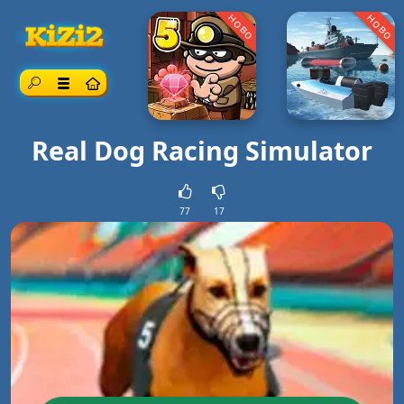
ново
ново
Търсене
Меню
Real Dog Racing Simulator
77
17