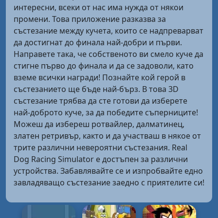
интересни, всеки от нас има нужда от някои
промени. Това приложение разказва за
състезание между кучета, които се надпреварват
да достигнат до финала най-добри и първи.
Направете така, че собственото ви смело куче да
стигне първо до финала и да се задоволи, като
вземе всички награди! Познайте кой герой в
състезанието ще бъде най-бърз. В това 3D
състезание трябва да сте готови да изберете
най-доброто куче, за да победите съперниците!
Можеш да избереш ротвайлер, далматинец,
златен ретривър, както и да участваш в някое от
трите различни невероятни състезания. Real
Dog Racing Simulator е достъпен за различни
устройства. Забавлявайте се и изпробвайте едно
завладяващо състезание заедно с приятелите си!