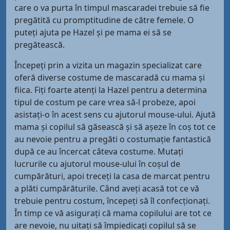
care o va purta în timpul mascaradei trebuie să fie
pregătită cu promptitudine de către femele. O
puteți ajuta pe Hazel și pe mama ei să se
pregătească.
Începeți prin a vizita un magazin specializat care
oferă diverse costume de mascaradă cu mama și
fiica. Fiți foarte atenți la Hazel pentru a determina
tipul de costum pe care vrea să-l probeze, apoi
asistați-o în acest sens cu ajutorul mouse-ului. Ajută
mama și copilul să găsească și să așeze în coș tot ce
au nevoie pentru a pregăti o costumație fantastică
după ce au încercat câteva costume. Mutați
lucrurile cu ajutorul mouse-ului în coșul de
cumpărături, apoi treceți la casa de marcat pentru
a plăti cumpărăturile. Când aveți acasă tot ce vă
trebuie pentru costum, începeți să îl confecționați.
În timp ce vă asigurați că mama copilului are tot ce
are nevoie, nu uitați să împiedicați copilul să se