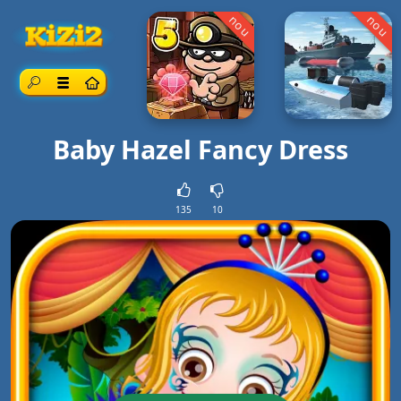
nou
nou
Căutare
Meniul
Baby Hazel Fancy Dress
135
10