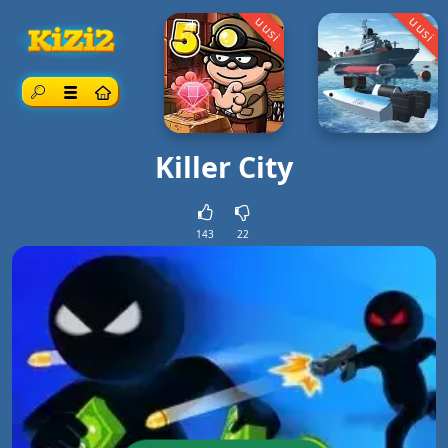
uusi
uusi
Etsi
Valikko
Killer City
143
22