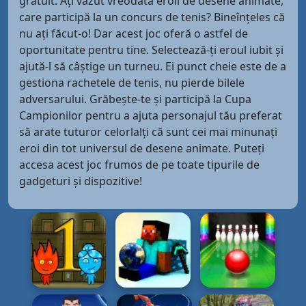
gratuit. Ați văzut vreodată eroii de desene animate,
care participă la un concurs de tenis? Bineînțeles că
nu ați făcut-o! Dar acest joc oferă o astfel de
oportunitate pentru tine. Selectează-ți eroul iubit și
ajută-l să câștige un turneu. Ei punct cheie este de a
gestiona rachetele de tenis, nu pierde bilele
adversarului. Grăbește-te și participă la Cupa
Campionilor pentru a ajuta personajul tău preferat
să arate tuturor celorlalți că sunt cei mai minunați
eroi din tot universul de desene animate. Puteți
accesa acest joc frumos de pe toate tipurile de
gadgeturi și dispozitive!