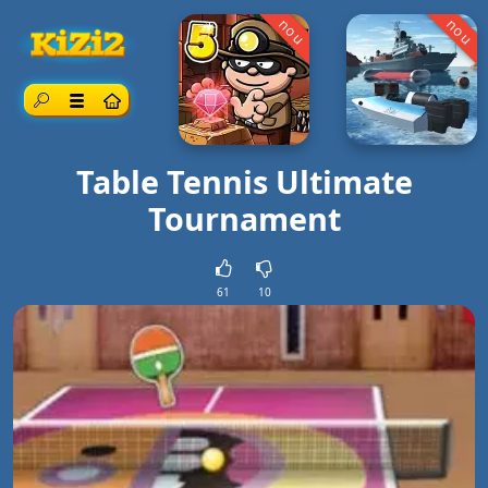
nou
nou
Căutare
Meniul
Table Tennis Ultimate
Tournament
61
10