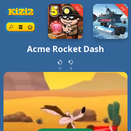
ny
ny
Sök
Meny
Acme Rocket Dash
11
5