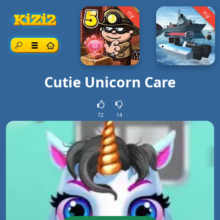
ny
ny
Sök
Meny
Cutie Unicorn Care
72
14